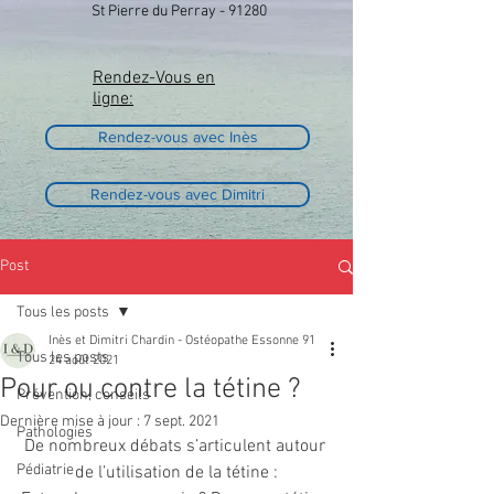
St Pierre du Perray - 91280
Rendez-Vous en
ligne:
Rendez-vous avec Inès
Rendez-vous avec Dimitri
Post
Tous les posts
Inès et Dimitri Chardin - Ostéopathe Essonne 91
Tous les posts
24 août 2021
Pour ou contre la tétine ?
Prévention, conseils
Dernière mise à jour :
7 sept. 2021
Pathologies
De nombreux débats s’articulent autour 
Pédiatrie
de l’utilisation de la tétine :