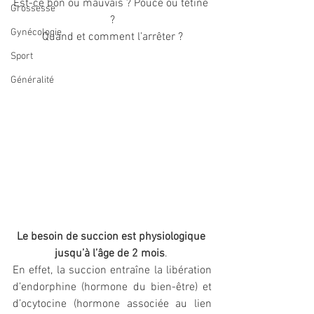
Est-ce bon ou mauvais ? Pouce ou tétine 
Grossesse
?
Gynécologie
Quand et comment l’arrêter ?
Sport
Généralité
Le besoin de succion est physiologique 
jusqu’à l’âge de 2 mois
. 
En effet, la succion entraîne la libération 
d’endorphine (hormone du bien-être) et 
d’ocytocine (hormone associée au lien 