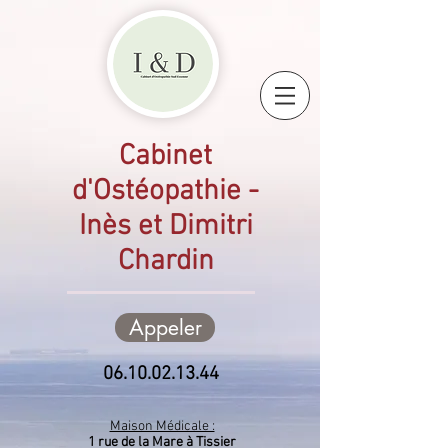
Cabinet
d'Ostéopathie -
Inès et Dimitri
Chardin
Appeler
06.10.02.13.44
Maison Médicale :
1 rue de la Mare à Tissier