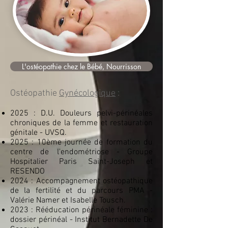
L'ostéopathie chez le Bébé, Nourrisson
Ostéopathie
Gynécologique
:
2025 : D.U. Douleurs pelvi-périnéales
chroniques de la femme et restauration
génitale - UVSQ.
2025 : 10ème journée de formation du
centre de l'endométriose - Groupe
Hospitalier Paris Saint-Joseph et
RESENDO
2024 : Accompagnement ostéopathique
de la fertilité et du parcours PMA -
Valérie Namer et Isabelle Tousch.
2023 : Rééducation périnéale féminine :
dossier périnéal - Institut Bernadette De