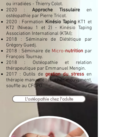
ou irradiées - Thierry Colot.
2020 :
Approche Tissulaire
en
ostéopathie par Pierre Tricot.
2020 : Formation
Kinésio Taping
KT1 et
KT2 (Niveau 1 et 2) - Kinésio Taping
Association International (KTAI);
2018 : Séminaire de Diététique par
Grégory Guedj.
2018 : Séminaire de
Micro-
nutrition
par
François Tournay.
2018 : Ostéopathie et relation
thérapeutique par Emmanuel Mengin.
2017 : Outils de
gestion du stress
en
thérapie manuelle : toucher, mouvement,
souffle au CFCPO.
L'ostéopathie chez l'adulte