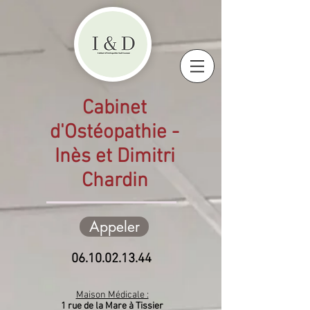
Cabinet
d'Ostéopathie -
Inès et Dimitri
Chardin
Appeler
06.10.02.13.44
Maison Médicale :
1 rue de la Mare à Tissier