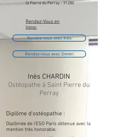
St Pierre du Perray - 91280
Rendez-Vous en
ligne:
Rendez-vous avec Inès
Rendez-vous avec Dimitri
Inès CHARDIN
Ostéopathe à Saint Pierre du
Perray
Diplôme d'ostéopathie :
Diplômée de l'ESO Paris obtenue avec la
mention très honorable.