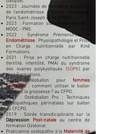
Gasquet.
2023 : Journées de formation du centre
de l'endométriose - Groupe Hospitalier
Paris Saint-Joseph et RESENDO.
2023 : Formation sur l'endométriose -
MOOC - PNS
2022 : Syndrome Prémenstruel et
Endométriose
: Physiopathologie et Prise
en Charge nutritionnelle par Kiné
Formations.
2021 : Prise en charge nutritionnelle
(fertilité, infertilité, PMA) du syndrome
des ovaires polykystiques (
SOPK
) par
Kiné Formations.
2021: Ostéoballon pour
femmes
enceintes
: comment utiliser le ballon
pendant la grossesse ? au CFPO.
2021 : Ostéoballon Pro : Techniques
ostéopathiques périnatales sur ballon
au CFCPO.
2019 : Soirée transdiciplinaire sur la
Dépression
Post-natale
au centre de
formation Ostéonat.
Praticienne ostéopathe à la
Maternité de