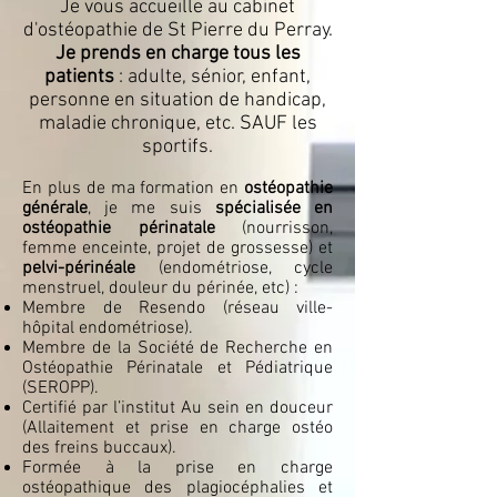
Je vous accueille au cabinet
d'ostéopathie de St Pierre du Perray.
Je prends en charge tous les
patients
: adulte, sénior, enfant,
personne en situation de handicap,
maladie chronique, etc. SAUF les
sportifs.
En plus de ma formation en
ostéopathie
générale
, je me suis
spécialisée en
ostéopathie
périnatale
(nourrisson,
femme enceinte, projet de grossesse) et
pelvi-périnéale
(endométriose, cycle
menstruel, douleur du périnée, etc) :
Membre de Resendo (réseau ville-
hôpital endométriose).
Membre de la Société de Recherche en
Ostéopathie Périnatale et Pédiatrique
(SEROPP).
Certifié par l’institut Au sein en douceur
(Allaitement et prise en charge ostéo
des freins buccaux).
Formée à la prise en charge
ostéopathique des plagiocéphalies et