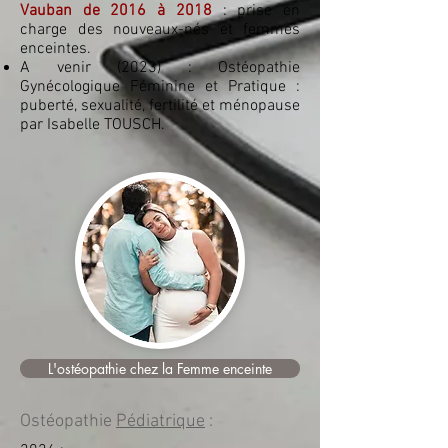
Vauban de 2016 à 2018
: prise en
charge des nouveaux-nés et femmes
enceintes.
A venir (2023) :
Ostéopathie
Gynécologique Féminine et Pratique :
puberté, sexualité, fertilité et ménopause
par Isabelle TOUSCH.
L'ostéopathie chez la Femme enceinte
Ostéopathie
Pédiatrique
: