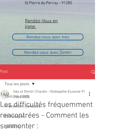
St Pierre du Perray - 91280
Rendez-Vous en
ligne:
Rendez-vous avec Inès
Rendez-vous avec Dimitri
Post
Tous les posts
Inès et Dimitri Chardin - Ostéopathe Essonne 91
Tous les posts
2 avr. 2020
Les difficultés fréquemment
Prévention, conseils
rencontrées - Comment les
Pathologies
surmonter :
Pédiatrie