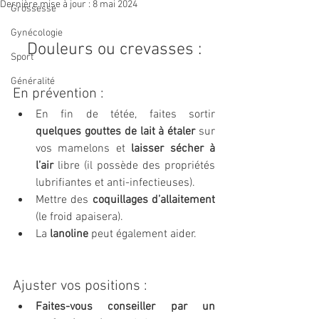
Dernière mise à jour :
8 mai 2024
Grossesse
Gynécologie
Douleurs ou crevasses :
Sport
Généralité
En prévention : 
En fin de tétée, faites sortir 
quelques gouttes de lait à étaler
 sur 
vos mamelons et 
laisser sécher
 à 
l’air 
libre (il possède des propriétés 
lubrifiantes et anti-infectieuses). 
Mettre des 
coquillages d’allaitement
(le froid apaisera). 
La 
lanoline
 peut également aider.
Ajuster vos positions :
Faites-vous conseiller par un 