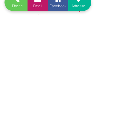
Phone
Email
Facebook
Adresse
CONSULTER votre médecin ou sage-
femme
 afin d’éviter les complications.
Vous pouvez en plus de l’avis de votre 
médecin :
Faire téter un maximum bébé
 avec 
le nez en direction de la rougeur
Vous pouvez aussi favoriser les 
tétées en 
position dite de la louve
Masser la zone
 avec votre lait puis 
effectuer un massage de tout le sein 
de la rougeur vers le mamelon afin 
d’aider au drainage
Le 
froid
 peut également soulager la 
douleur