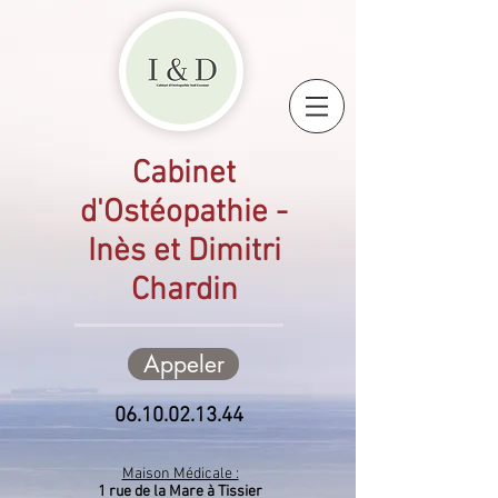
Cabinet
d'Ostéopathie -
Inès et Dimitri
Chardin
Appeler
06.10.02.13.44
Maison Médicale :
1 rue de la Mare à Tissier