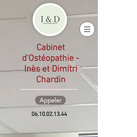
Cabinet
d'Ostéopathie -
Inès et Dimitri
Chardin
Appeler
06.10.02.13.44
Maison Médicale :
1 rue de la Mare à Tissier