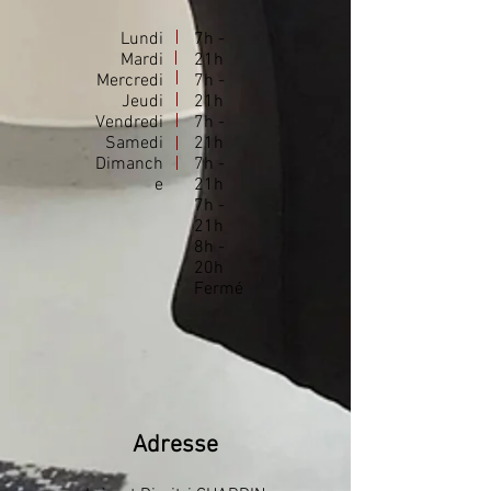
Lundi
7h -
Mardi
21h
Mercredi
7h -
Jeudi
21h
Vendredi
7h -
Samedi
21h
Dimanch
7h -
e
21h
7h -
21h
8h -
20h
Fermé
Adresse