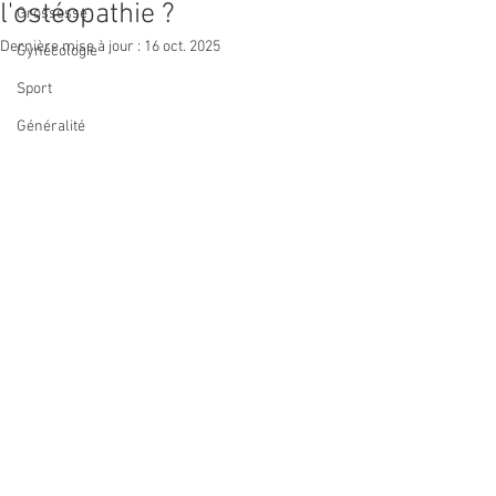
l'ostéopathie ?
Grossesse
Dernière mise à jour :
16 oct. 2025
Gynécologie
Sport
Généralité