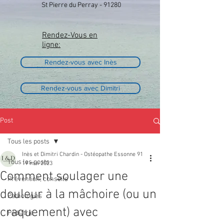
St Pierre du Perray - 91280
Rendez-Vous en
ligne:
Rendez-vous avec Inès
Rendez-vous avec Dimitri
Post
Tous les posts
Inès et Dimitri Chardin - Ostéopathe Essonne 91
Tous les posts
19 mai 2023
Comment soulager une
Prévention, conseils
douleur à la mâchoire (ou un
Pathologies
craquement) avec
Pédiatrie