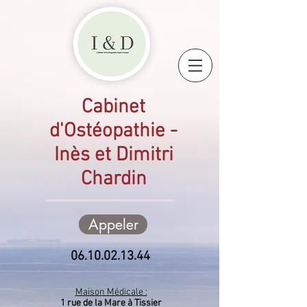
Cabinet
d'Ostéopathie -
Inès et Dimitri
Chardin
Appeler
06.10.02.13.44
Maison Médicale :
1 rue de la Mare à Tissier