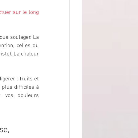
tuer sur le long 
Lors des crises d’endométrioses, les tisanes peuvent être un réel atout pour vous soulager. La 
ntion, celles du 
ste). La chaleur 
érer : fruits et 
lus difficiles à 
 vos douleurs 
e, 