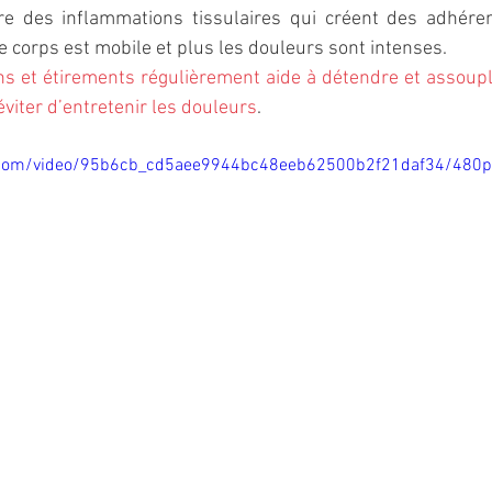
e des inflammations tissulaires qui créent des adhérenc
 corps est mobile et plus les douleurs sont intenses. 
ns et étirements régulièrement aide à détendre et assoupl
 éviter d’entretenir les douleurs
. 
ic.com/video/95b6cb_cd5aee9944bc48eeb62500b2f21daf34/480