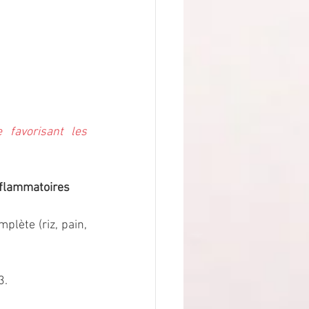
favorisant les 
nflammatoires 
lète (riz, pain, 
3.