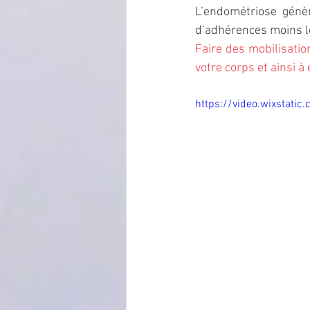
L’endométriose génèr
d’adhérences moins le
Faire des mobilisatio
votre corps et ainsi à
https://video.wixstat