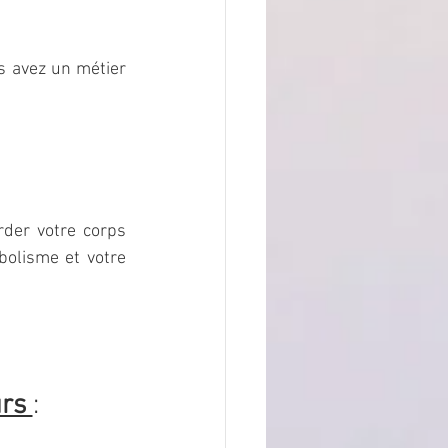
s avez un métier 
der votre corps 
olisme et votre 
rs 
: