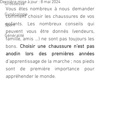
Dernière mise à jour :
8 mai 2024
Grossesse
Vous êtes nombreux à nous demander 
Gynécologie
comment choisir les chaussures de vos 
enfants. Les nombreux conseils qui 
Sport
peuvent vous être donnés (vendeurs, 
Généralité
famille, amis …) ne sont pas toujours les 
bons. 
Choisir une
 chaussure n’est pas 
anodin lors des premières années
d’apprentissage de la marche ;
 nos pieds 
sont de première importance pour 
appréhender le monde.