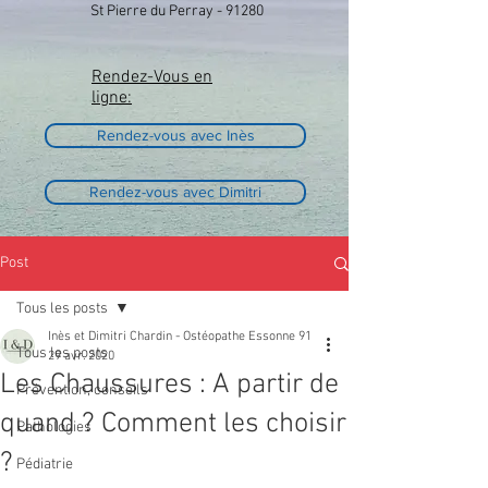
St Pierre du Perray - 91280
Rendez-Vous en
ligne:
Rendez-vous avec Inès
Rendez-vous avec Dimitri
Post
Tous les posts
Inès et Dimitri Chardin - Ostéopathe Essonne 91
Tous les posts
29 avr. 2020
Les Chaussures : A partir de
Prévention, conseils
quand ? Comment les choisir
Pathologies
?
Pédiatrie