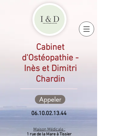
Cabinet
d'Ostéopathie -
Inès et Dimitri
Chardin
Appeler
06.10.02.13.44
Maison Médicale :
1 rue de la Mare à Tissier