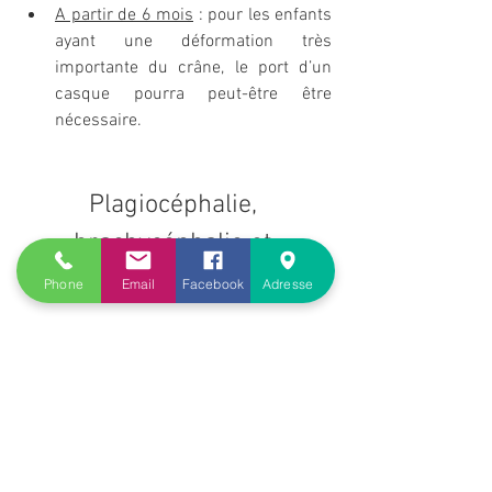
A partir de 6 mois
 : pour les enfants 
ayant une déformation très 
importante du crâne, le port d’un 
casque pourra peut-être être 
nécessaire.
Plagiocéphalie, 
brachycéphalie et 
l'
ostéopathie 
?
Phone
Email
Facebook
Adresse
Plus votre bébé est vu vite, 
par un 
ostéopathe spécialisé,
 plus les résultats 
seront efficaces.
Le but premier d’une séance 