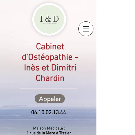
Cabinet
d'Ostéopathie -
Inès et Dimitri
Chardin
Appeler
06.10.02.13.44
Maison Médicale :
1 rue de la Mare à Tissier