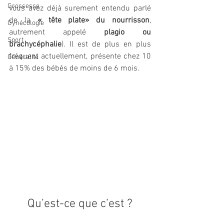
Grossesse
vous avez déjà surement entendu parlé 
de la 
« tête plate» du nourrisson
, 
Gynécologie
autrement appelé 
plagio ou 
Sport
brachycéphalie
). Il est de plus en plus 
fréquent actuellement, présente chez 10 
Généralité
à 15% des bébés de moins de 6 mois.
Qu’est-ce que c’est ?