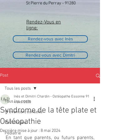
St Pierre du Perray - 91280
Rendez-Vous en
ligne:
Rendez-vous avec Inès
Rendez-vous avec Dimitri
Post
Tous les posts
Inès et Dimitri Chardin - Ostéopathe Essonne 91
Tous les posts
4 avr. 2020
Syndrome de la tête plate et
Prévention, conseils
Ostéopathie
Pathologies
Dernière mise à jour :
8 mai 2024
Pédiatrie
En tant que parents, ou futurs parents, 