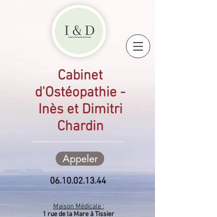
Cabinet
d'Ostéopathie -
Inès et Dimitri
Chardin
Appeler
06.10.02.13.44
Maison Médicale :
1 rue de la Mare à Tissier