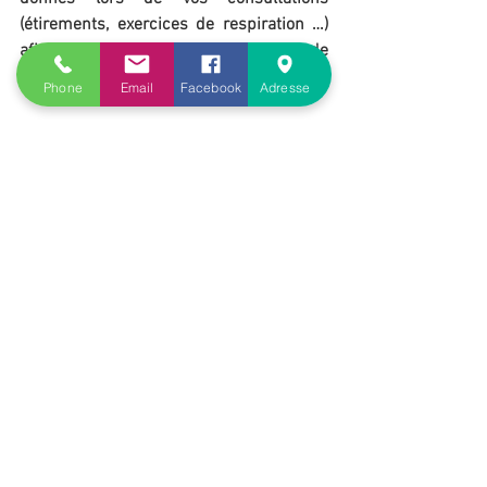
(étirements, exercices de respiration …) 
afin d’éviter le maintien ou l’apparition de 
douleurs.
Phone
Email
Facebook
Adresse
Nous espérons vous retrouver en forme 
et très bientôt,
Inès et Dimitri Chardin – Ostéopathes 
D.O.F.
--> En cas d’urgence contactez-nous
directement au 
06.10.02.13.44
.
Si avec le confinement et toute cette 
anxiété véhiculée par les médias, 
vous éprouvez le besoin d'avoir un 
soutien supplémentaire, des 
professionnels de santé qualifiés 