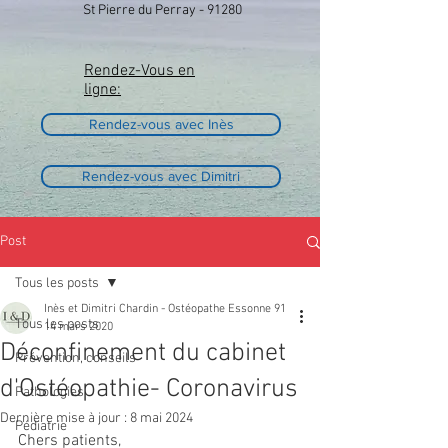
St Pierre du Perray - 91280
Rendez-Vous en
ligne:
Rendez-vous avec Inès
Rendez-vous avec Dimitri
Post
Tous les posts
Inès et Dimitri Chardin - Ostéopathe Essonne 91
Tous les posts
14 mars 2020
Déconfinement du cabinet
Prévention, conseils
d'Ostéopathie- Coronavirus
Pathologies
Dernière mise à jour :
8 mai 2024
Pédiatrie
Chers patients,