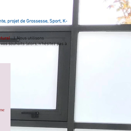
e, projet de Grossesse, Sport, K-
cturel
...). Nous utilisons
vos souhaits (alors, n'hésitez pas à
mme