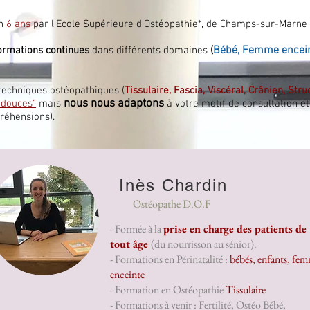
en
6 ans
par l'Ecole Supérieure d'Ostéopathie*, de Champs-sur-Marne
Bébé, Femme enceint
ormations continues
dans différents domaines
(
echniques ostéopathiques (
Tissulaire, Fascia, Viscéral, Crânien, Stru
nous nous adaptons
"douces"
mais
à votre motif de consultation et 
préhensions).
Inès Chardin
Ostéopathe D.O.F
- Formée à la
prise en charge des patients de
tout âge
(du nourrisson au sénior).
- Formations en Périnatalité :
bébés, enfants, fe
enceinte
- Formation en Ostéopathie
Tissulaire
- Formations à venir : Fertilité, Ostéo Bébé,