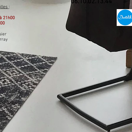
06.10.02.13.44
olles
:
à 21h00
h00
sier
rray