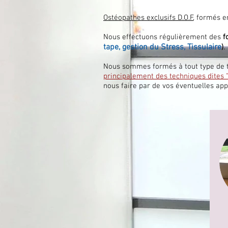
Ostéopathes exclusifs D.O.F
, formés 
Nous effectuons régulièrement des
f
tape, gestion du Stress, Tissulaire
)
.
Nous sommes formés à tout type de t
principalement des techniques dites 
nous faire par de vos éventuelles ap