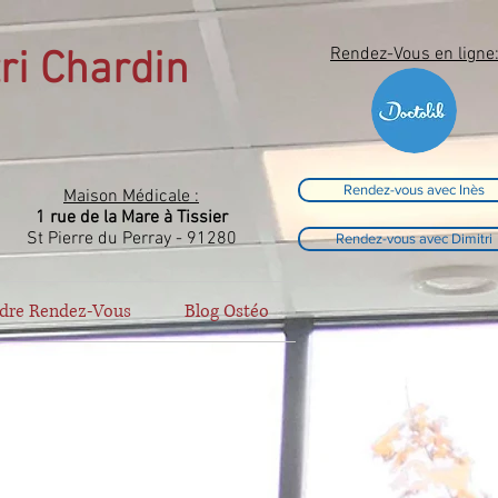
Rendez-Vous en ligne
tri Chardin
Rendez-vous avec Inès
Maison Médicale :
1 rue de la Mare à Tissier
St Pierre du Perray - 91280
Rendez-vous avec Dimitri
dre Rendez-Vous
Blog Ostéo